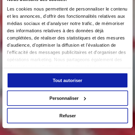
Les cookies nous permettent de personnaliser le contenu
et les annonces, d'offrir des fonctionnalités relatives aux
médias sociaux et d'analyser notre trafic, de mémoriser
des informations relatives à des données déjà
complétées, de réaliser des statistiques et des mesures
d'audience, d'optimiser la diffusion et l'évaluation de
l'efficacité des messages publicitaires et d'organiser des
opérations marketing. Nous partageons également des
informations sur l'utilisation de notre site avec nos
partenaires de médias sociaux, de publicité et d'analyse,
Tout autoriser
qui peuvent combiner celles-ci avec d'autres
informations que vous leur avez fournies ou qu'ils ont
collectées lors de votre utilisation de leurs services. Vous
Personnaliser
avez la possibilité de modifier votre choix en vous
rendant sur la page
Données Personnelles
à tout
Refuser
moment.