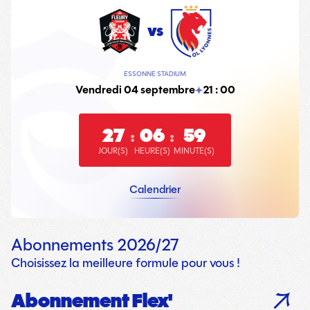
vs
ESSONNE STADIUM
Vendredi 04 septembre
21 : 00
27
06
59
:
:
JOUR(S)
HEURE(S)
MINUTE(S)
Calendrier
Abonnements 2026/27
Choisissez la meilleure formule pour vous !
Abonnement Flex'