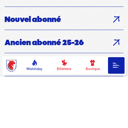
Nouvel abonné
Ancien abonné 25-26
OL
Groupes de supporters
Menu
Lyonnes
Matchday
Billetterie
Boutique
Prenez votre abo !
Classement