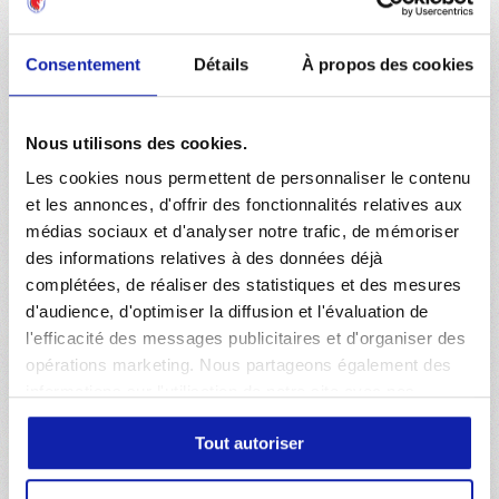
Consentement
Détails
À propos des cookies
26 JUILLET 2026
CLUB
Sélection : Tabitha Chawinga et Sofia Bekhaled à la
Nous utilisons des cookies.
CAN 2026
Les cookies nous permettent de personnaliser le contenu
et les annonces, d'offrir des fonctionnalités relatives aux
médias sociaux et d'analyser notre trafic, de mémoriser
25 JUILLET 2026
CLUB
des informations relatives à des données déjà
complétées, de réaliser des statistiques et des mesures
Salma Paralluelo rejoint les Lyonnes jusqu’en 2030
d'audience, d'optimiser la diffusion et l'évaluation de
l'efficacité des messages publicitaires et d'organiser des
opérations marketing. Nous partageons également des
informations sur l'utilisation de notre site avec nos
partenaires de médias sociaux, de publicité et d'analyse,
1
2
3
…
25
Tout autoriser
qui peuvent combiner celles-ci avec d'autres
informations que vous leur avez fournies ou qu'ils ont
collectées lors de votre utilisation de leurs services. Vous