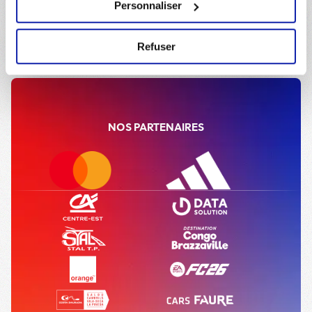
Personnaliser
avez la possibilité de modifier votre choix en vous
rendant sur la page
Données Personnelles
à tout
Refuser
moment.
Accueil
Actualités
NOS PARTENAIRES