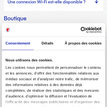
Une connexion Wi-Fi est-elle disponible ?
Boutique
Comment passer une commande ?
Consentement
Détails
À propos des cookies
Pour commander sur notre site, suivez ces étapes
simples :
Trouvez vos produits en utilisant le menu ou la barre
Nous utilisons des cookies.
de recherche.
Les cookies nous permettent de personnaliser le contenu
Sélectionnez la taille et la quantité, puis ajoutez-les à
votre panier.
et les annonces, d'offrir des fonctionnalités relatives aux
Si vous avez un code promo, saisissez-le, puis cliquez
médias sociaux et d'analyser notre trafic, de mémoriser
sur « Commander ».
des informations relatives à des données déjà
Suivez les étapes pour vous connecter ou créer un
complétées, de réaliser des statistiques et des mesures
compte (si vous n’en avez pas encore), choisir l’option
d'audience, d'optimiser la diffusion et l'évaluation de
de livraison, et sélectionner le mode de paiement que
vous préférez pour finaliser votre commande. Si vous
l'efficacité des messages publicitaires et d'organiser des
avez des questions, n’hésitez pas à contacter notre