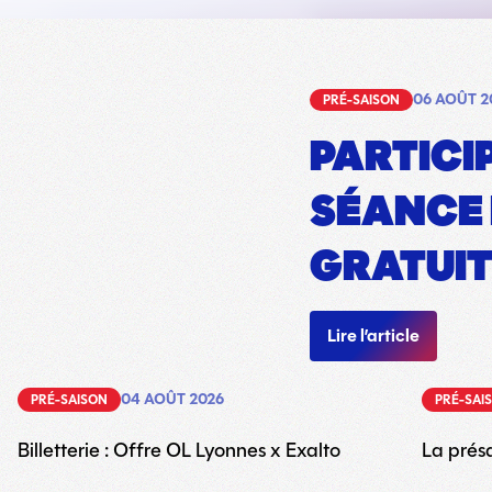
06 AOÛT 2
PRÉ-SAISON
PARTICI
SÉANCE
GRATUIT
Lire l’article
04 AOÛT 2026
PRÉ-SAISON
PRÉ-SAI
Billetterie : Offre OL Lyonnes x Exalto
La prés