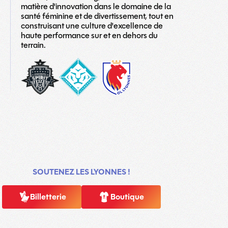
matière d'innovation dans le domaine de la
santé féminine et de divertissement, tout en
construisant une culture d'excellence de
haute performance sur et en dehors du
terrain.
washington-
London_City_Lionesses_Logo_#1-
LOGO
spirit
copy
TEAM
SOUTENEZ LES LYONNES !
Billetterie
Boutique