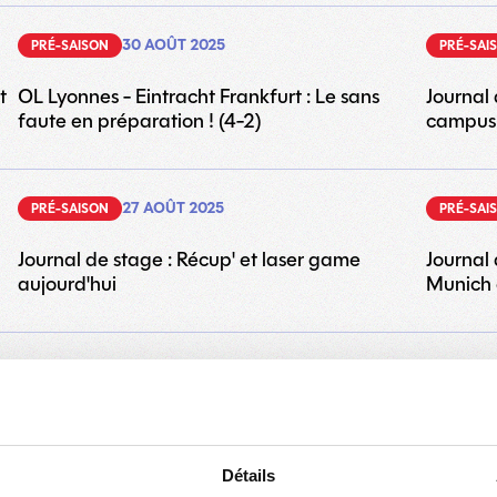
30 AOÛT 2025
PRÉ-SAISON
PRÉ-SAI
t
OL Lyonnes - Eintracht Frankfurt : Le sans
Journal 
faute en préparation ! (4-2)
campus
27 AOÛT 2025
PRÉ-SAISON
PRÉ-SAI
Journal de stage : Récup' et laser game
Journal 
aujourd'hui
Munich 
25 AOÛT 2025
PRÉ-SAISON
PRÉ-SAI
ès
Journal de stage : Entraînement et visite du
Journal 
adidas Innovation Lab au programme
Herzo
Détails