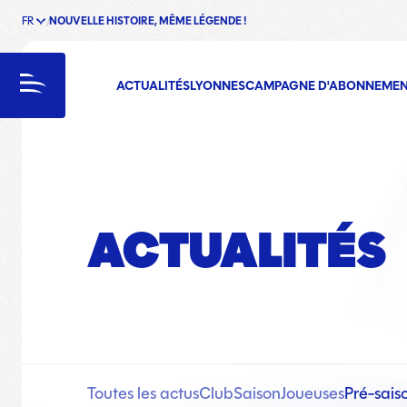
FR
NOUVELLE HISTOIRE, MÊME LÉGENDE !
enu
Menu
ACTUALITÉS
LYONNES
CAMPAGNE D'ABONNEME
ACTUALITÉS
Toutes les actus
Club
Saison
Joueuses
Pré-sais