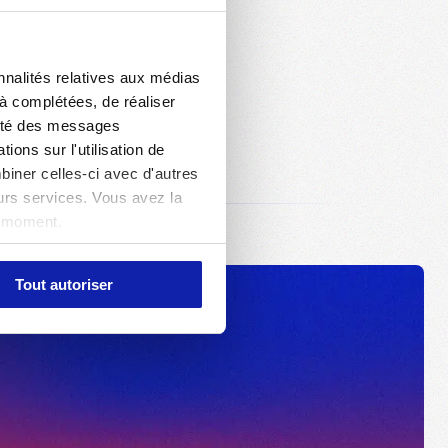
nnalités relatives aux médias
jà complétées, de réaliser
acité des messages
ons sur l'utilisation de
biner celles-ci avec d'autres
eurs services. Vous avez la
t moment.
Tout autoriser