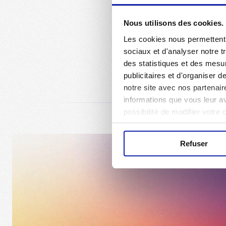
Nous utilisons des cookies.
Les cookies nous permettent d
sociaux et d'analyser notre t
des statistiques et des mesur
publicitaires et d'organiser 
notre site avec nos partenair
informations que vous leur ave
possibilité de modifier votre
Refuser