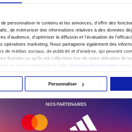
e personnaliser le contenu et les annonces, d'offrir des fonctio
1
2
rafic, de mémoriser des informations relatives à des données dé
es d'audience, d'optimiser la diffusion et l'évaluation de l'effic
des opérations marketing. Nous partageons également des informati
es de médias sociaux, de publicité et d'analyse, qui peuvent com
z fournies ou qu'ils ont collectées lors de votre utilisation de l
 choix en vous rendant sur la page
Données Personnelles
à tou
Accueil
Actualités
Pré-saison
Personnaliser
NOS PARTENAIRES