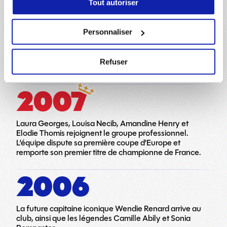
2008
Tout autoriser
qui peuvent combiner celles-ci avec d'autres
informations que vous leur avez fournies ou qu'ils ont
collectées lors de votre utilisation de leurs services. Vous
Personnaliser
Le mercato est marqué par les arrivées de la Suédoise
avez la possibilité de modifier votre choix en vous
Lotta Schelin et de la Suissesse Lara Dickenmann. Le
rendant sur la page
Données Personnelles
à tout
club signe son premier doublé Championnat de France
Refuser
moment.
/ Coupe de France.
2007
Laura Georges, Louisa Necib, Amandine Henry et
Elodie Thomis rejoignent le groupe professionnel.
L’équipe dispute sa première coupe d’Europe et
remporte son premier titre de championne de France.
2006
La future capitaine iconique Wendie Renard arrive au
club, ainsi que les légendes Camille Abily et Sonia