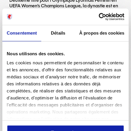
Deuxième titre pour l’Olympique Lyonnais Féminin en
UEFA Women’s Champions League, la dynastie est en
marche.
2011
Consentement
Détails
À propos des cookies
L’OL décroche un cinquième titre de champion de
France, avec 22 victoires en 22 rencontres. Et le club
Nous utilisons des cookies.
atteint le graal européen avec un premier titre
historique décroché en UEFA Women’s Champions
Les cookies nous permettent de personnaliser le contenu
League.
et les annonces, d'offrir des fonctionnalités relatives aux
2010
médias sociaux et d'analyser notre trafic, de mémoriser
des informations relatives à des données déjà
complétées, de réaliser des statistiques et des mesures
Farid Benstiti est remplacé par Patrice Lair à la tête de
d'audience, d'optimiser la diffusion et l'évaluation de
l’équipe. Les futures légendes Eugénie Le Sommer et
l'efficacité des messages publicitaires et d'organiser des
Amel Majri arrivent dans l’effectif professionnel.
opérations marketing. Nous partageons également des
Camille Abily et Sonia Bompastor font leur grand
informations sur l'utilisation de notre site avec nos
retour.
partenaires de médias sociaux, de publicité et d'analyse,