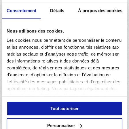
Consentement
Détails
À propos des cookies
03 JUILLET 2026
CLUB
Le calendrier de la saison 2026-2027
Nous utilisons des cookies.
Les cookies nous permettent de personnaliser le contenu
et les annonces, d'offrir des fonctionnalités relatives aux
01 JUILLET 2026
CLUB
médias sociaux et d'analyser notre trafic, de mémoriser
des informations relatives à des données déjà
Soldes : Dernière démarque jusqu'à -60 %
complétées, de réaliser des statistiques et des mesures
d'audience, d'optimiser la diffusion et l'évaluation de
l'efficacité des messages publicitaires et d'organiser des
opérations marketing. Nous partageons également des
informations sur l'utilisation de notre site avec nos
1
2
3
4
…
25
partenaires de médias sociaux, de publicité et d'analyse,
Tout autoriser
qui peuvent combiner celles-ci avec d'autres
informations que vous leur avez fournies ou qu'ils ont
collectées lors de votre utilisation de leurs services. Vous
Personnaliser