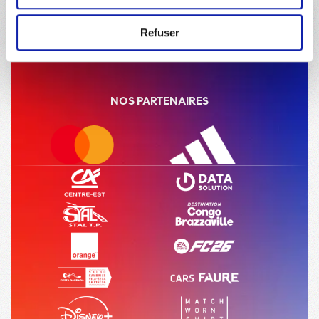
avez la possibilité de modifier votre choix en vous
rendant sur la page
Données Personnelles
à tout
Refuser
Accueil
Actualités
moment.
NOS PARTENAIRES