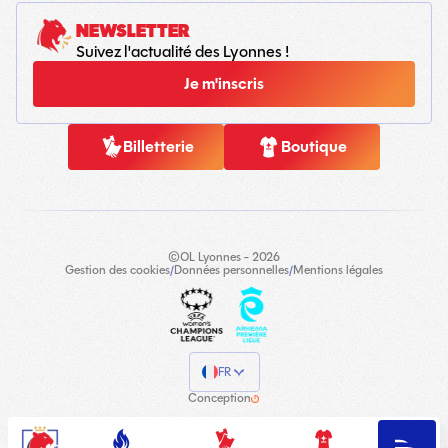
NEWSLETTER
Suivez l'actualité des Lyonnes !
Je m'inscris
Billetterie
Boutique
©OL Lyonnes - 2026
Gestion des cookies
/
Données personnelles
/
Mentions légales
FR
Conception
OL