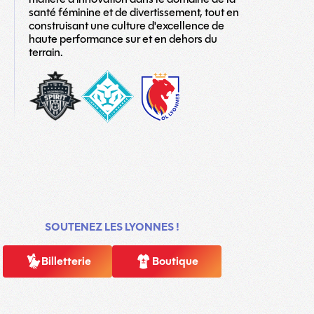
santé féminine et de divertissement, tout en
construisant une culture d'excellence de
haute performance sur et en dehors du
terrain.
washington-
London_City_Lionesses_Logo_#1-
LOGO
spirit
copy
TEAM
SOUTENEZ LES LYONNES !
Billetterie
Boutique