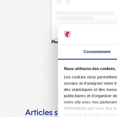
Une publication partagée p
Photo
: Lyubomir Domozetski
Consentement
Nous utilisons des cookies.
Les cookies nous permettent d
sociaux et d'analyser notre t
des statistiques et des mesur
publicitaires et d'organiser 
notre site avec nos partenair
informations que vous leur ave
Articles similaires
possibilité de modifier votre