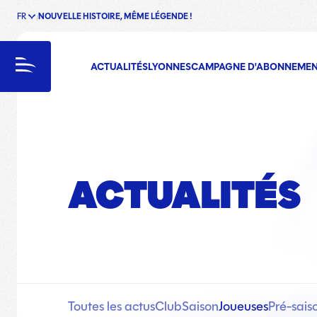
FR
NOUVELLE HISTOIRE, MÊME LÉGENDE !
enu
Menu
ACTUALITÉS
LYONNES
CAMPAGNE D'ABONNEME
ACTUALITÉS
Toutes les actus
Club
Saison
Joueuses
Pré-sais