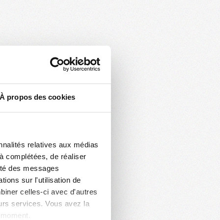
À propos des cookies
nnalités relatives aux médias
jà complétées, de réaliser
acité des messages
ons sur l'utilisation de
biner celles-ci avec d'autres
eurs services. Vous avez la
t moment.