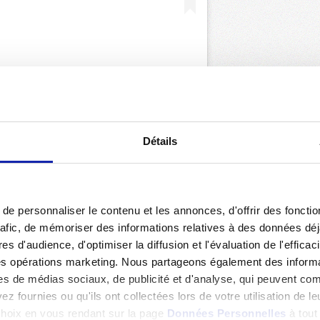
ar Trophées UNFP (@tropheesunfp)
Détails
Retour aux actualités
e personnaliser le contenu et les annonces, d'offrir des fonctio
rafic, de mémoriser des informations relatives à des données dé
es d'audience, d'optimiser la diffusion et l'évaluation de l'effic
des opérations marketing. Nous partageons également des informati
es de médias sociaux, de publicité et d'analyse, qui peuvent com
z fournies ou qu'ils ont collectées lors de votre utilisation de l
 choix en vous rendant sur la page
Données Personnelles
à tou