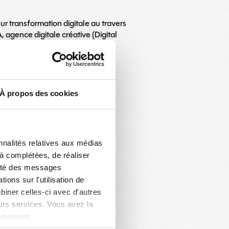
transformation digitale au travers
 agence digitale créative (Digital
 cybersécurité) et solutions de
À propos des cookies
nnalités relatives aux médias
jà complétées, de réaliser
acité des messages
ons sur l'utilisation de
biner celles-ci avec d'autres
eurs services. Vous avez la
t moment.