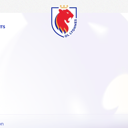
OL
Lyonnes
NTS
on