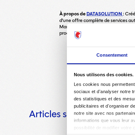
À propos de
DATASOLUTION
: Cré
d’une offre complète de services aut
Marketing, Social Media, Studio Créa
production marketing (publishing, pa
Consentement
Nous utilisons des cookies.
Les cookies nous permettent d
sociaux et d'analyser notre t
des statistiques et des mesur
publicitaires et d'organiser 
Articles similaires
notre site avec nos partenair
informations que vous leur ave
possibilité de modifier votre