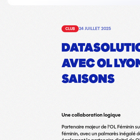
24 JUILLET 2025
CLUB
DATASOLUTI
AVEC OL LYO
SAISONS
Une collaboration logique
Partenaire majeur de l’OL Féminin su
féminin, avec un palmarès inégalé d