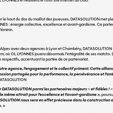
 LYONNES et réalisera le futur site internet du club.
 le haut du dos du maillot des joueuses, DATASOLUTION met ple
 : énergie collective, excellence et avant-gardisme. Ce parten
féminin.
Alpes avec deux agences à Lyon et Chambéry, DATASOLUTION bén
, où OL LYONNES jouera désormais l’intégralité de ses matchs. D
respectifs, accentuant la portée de ce partenariat.
otre agence, l’engagement et le collectif priment. Cette allian
assion partagée pour la performance, la persévérance et l’am
e DATASOLUTION
r DATASOLUTION parmi les partenaires majeurs – et fidèles !
 même attrait pour l’excellence et l’avant-gardisme
», poursu
SOLUTION nous sera en effet précieuse dans la construction de
b.
»