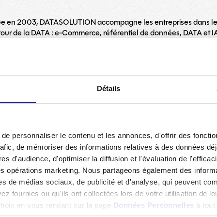
ée en 2003, DATASOLUTION accompagne les entreprises dans leur 
our de la DATA : e-Commerce, référentiel de données, DATA et IA,
, UX/UI, CMS), Cloud Services (cloud privé et public, infogérance,
ckaging, web-to-print, personnalisation).
Détails
Retour aux actualités
e personnaliser le contenu et les annonces, d'offrir des fonctio
rafic, de mémoriser des informations relatives à des données dé
es d'audience, d'optimiser la diffusion et l'évaluation de l'effic
des opérations marketing. Nous partageons également des informati
es de médias sociaux, de publicité et d'analyse, qui peuvent com
z fournies ou qu'ils ont collectées lors de votre utilisation de l
 choix en vous rendant sur la page
Données Personnelles
à tou