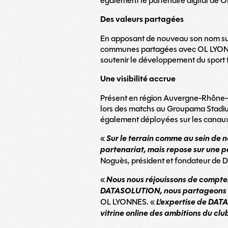
également le partenaire digital de OL
Des valeurs partagées
En apposant de nouveau son nom sur
communes partagées avec OL LYONNES
soutenir le développement du sport 
Une visibilité accrue
Présent en région Auvergne-Rhône-
lors des matchs au Groupama Stadium
également déployées sur les canaux 
«
Sur le terrain comme au sein de n
partenariat, mais repose sur une p
Noguès, président et fondateur d
«
Nous nous réjouissons de compte
DATASOLUTION, nous partageons le
OL LYONNES. «
L’expertise de DATA
vitrine online des ambitions du clu