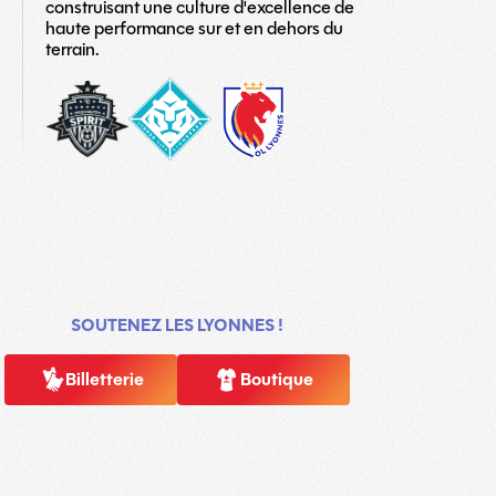
construisant une culture d'excellence de
haute performance sur et en dehors du
terrain.
washington-
London_City_Lionesses_Logo_#1-
LOGO
spirit
copy
TEAM
SOUTENEZ LES LYONNES !
Billetterie
Boutique