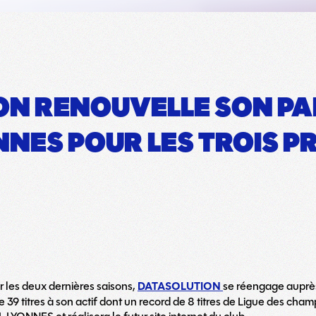
ON RENOUVELLE SON P
NNES POUR LES TROIS 
r les deux dernières saisons,
DATASOLUTION
se réengage auprès 
e 39 titres à son actif dont un record de 8 titres de Ligue des 