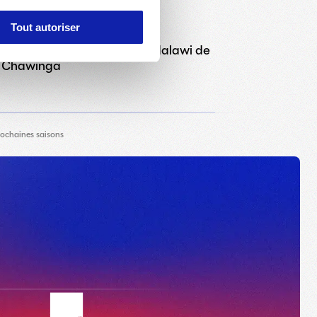
2 AOÛT 2026
Tout autoriser
on : Nouveau succès pour le Malawi de
a Chawinga
rochaines saisons