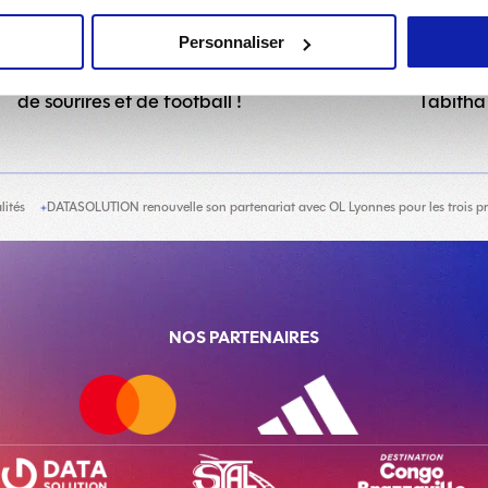
03 AOÛT 2026
0
CLUB
CLUB
Personnaliser
a
Stage OL Lyonnes : une semaine de passion,
Sélecti
de sourires et de football !
Tabith
lités
DATASOLUTION renouvelle son partenariat avec OL Lyonnes pour les trois p
NOS PARTENAIRES