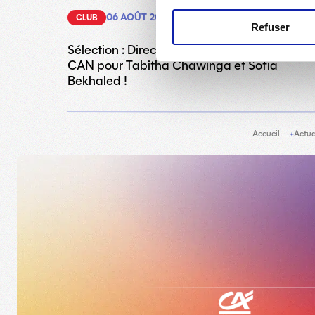
06 AOÛT 2026
CLUB
Refuser
Sélection : Direction les quatrs de finale de l
CAN pour Tabitha Chawinga et Sofia
Bekhaled !
Accueil
Actua