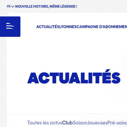
FR
NOUVELLE HISTOIRE, MÊME LÉGENDE !
enu
Menu
ACTUALITÉS
LYONNES
CAMPAGNE D'ABONNEME
ACTUALITÉS
Toutes les actus
Club
Saison
Joueuses
Pré-sais