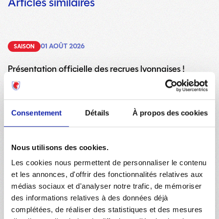
Articles similaires
01 AOÛT 2026
SAISON
Présentation officielle des recrues lyonnaises !
03 JUILLET 2026
CLUB
Consentement
Détails
À propos des cookies
Le calendrier de la saison 2026-2027
Nous utilisons des cookies.
Les cookies nous permettent de personnaliser le contenu
08 JUIN 2026
SAISON
et les annonces, d'offrir des fonctionnalités relatives aux
médias sociaux et d'analyser notre trafic, de mémoriser
Inside - OL Lyonnes : De la Champions League à la
des informations relatives à des données déjà
finale du championnat !
complétées, de réaliser des statistiques et des mesures