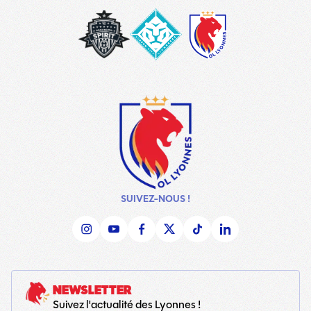
washington-
London_City_Lionesses_Logo_#
LOGO
spirit
copy
TEAM
SUIVEZ-NOUS !
NEWSLETTER
Suivez l'actualité des Lyonnes !