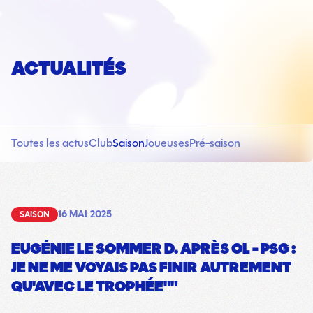
ACTUALITÉS
Toutes les actus
Club
Saison
Joueuses
Pré-saison
16 MAI 2025
SAISON
EUGÉNIE LE SOMMER D. APRÈS OL - PSG :
JE NE ME VOYAIS PAS FINIR AUTREMENT
QU'AVEC LE TROPHÉE""