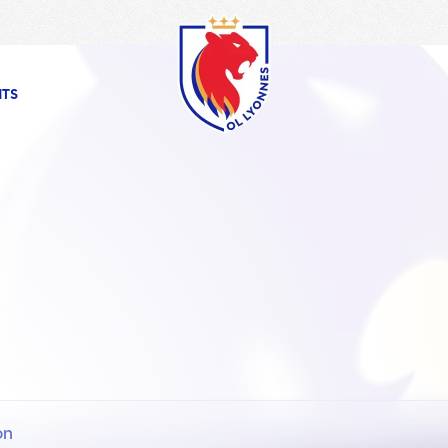
OL
Lyonnes
NTS
on