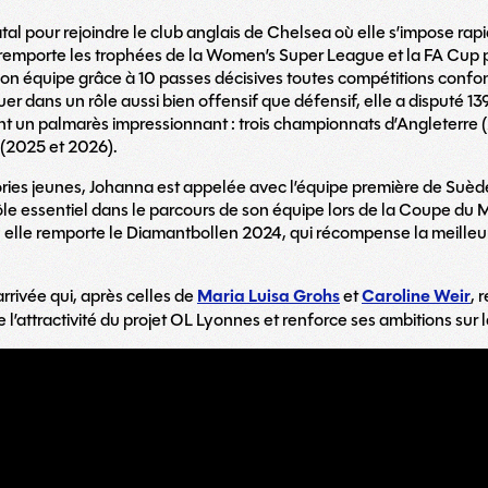
al pour rejoindre le club anglais de Chelsea où elle s’impose rap
 remporte les trophées de la Women’s Super League et la FA Cup p
on équipe grâce à 10 passes décisives toutes compétitions confo
r dans un rôle aussi bien offensif que défensif, elle a disputé 1
eant un palmarès impressionnant : trois championnats d’Angleterr
 (2025 et 2026).
ories jeunes, Johanna est appelée avec l’équipe première de Suèd
ôle essentiel dans le parcours de son équipe lors de la Coupe 
, elle remporte le Diamantbollen 2024, qui récompense la meilleu
arrivée qui, après celles de
Maria Luisa Grohs
et
Caroline Weir
, 
l’attractivité du projet OL Lyonnes et renforce ses ambitions su