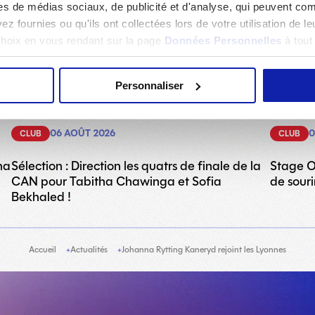
es de médias sociaux, de publicité et d'analyse, qui peuvent com
z fournies ou qu'ils ont collectées lors de votre utilisation de l
 choix en vous rendant sur la page
Données Personnelles
à tou
Personnaliser
06 AOÛT 2026
0
CLUB
CLUB
na
Sélection : Direction les quatrs de finale de la
Stage O
CAN pour Tabitha Chawinga et Sofia
de souri
Bekhaled !
Accueil
Actualités
Johanna Rytting Kaneryd rejoint les Lyonnes