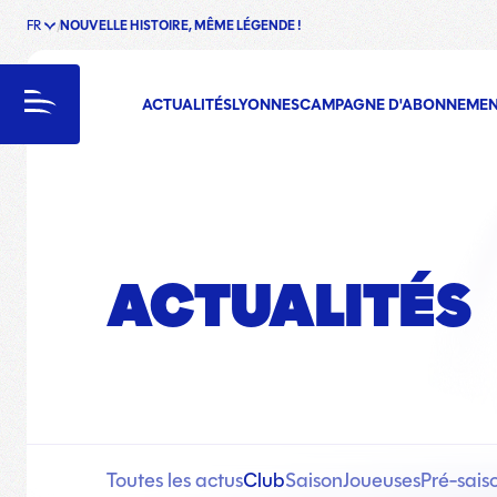
FR
NOUVELLE HISTOIRE, MÊME LÉGENDE !
enu
Menu
ACTUALITÉS
LYONNES
CAMPAGNE D'ABONNEME
ACTUALITÉS
Toutes les actus
Club
Saison
Joueuses
Pré-sais