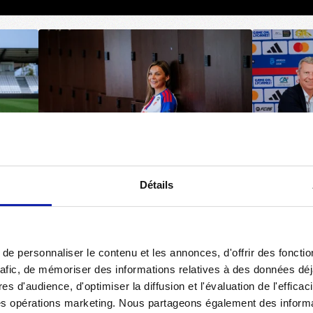
Détails
Galerie complète
e personnaliser le contenu et les annonces, d'offrir des fonctio
rafic, de mémoriser des informations relatives à des données dé
Retour aux actualités
es d'audience, d'optimiser la diffusion et l'évaluation de l'effic
des opérations marketing. Nous partageons également des informati