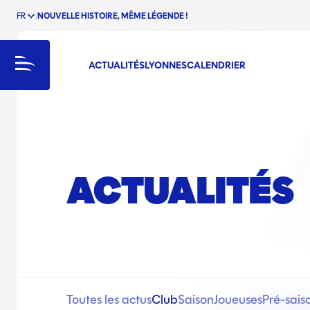
FR
NOUVELLE HISTOIRE, MÊME LÉGENDE !
enu
Menu
ACTUALITÉS
LYONNES
CALENDRIER
ACTUALITÉS
Toutes les actus
Club
Saison
Joueuses
Pré-sais