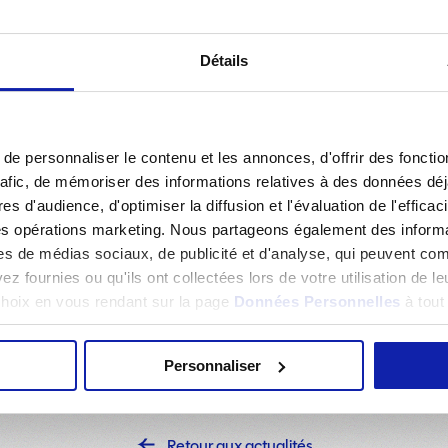
Détails
e personnaliser le contenu et les annonces, d'offrir des fonctio
rafic, de mémoriser des informations relatives à des données dé
es d'audience, d'optimiser la diffusion et l'évaluation de l'effic
des opérations marketing. Nous partageons également des informati
s, de la Jeunesse et de la Vie associative était de passage au C
es de médias sociaux, de publicité et d'analyse, qui peuvent com
ienne Buccio
, Préfète de la région Auvergne-Rhône-Alpes,
Pr
z fournies ou qu'ils ont collectées lors de votre utilisation de l
enard
, prêtant une oreille attentive aux enjeux de développem
 choix en vous rendant sur la page
Données Personnelles
à tou
Personnaliser
Retour aux actualités