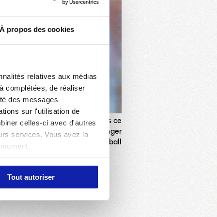
À propos des cookies
nnalités relatives aux médias
jà complétées, de réaliser
acité des messages
ons sur l'utilisation de
entre d’entraînement de OL Lyonnes ce
biner celles-ci avec d'autres
éfète du Rhône,
elle a pu échanger
eurs services. Vous avez la
ent et de médiatisation du football
t moment.
Tout autoriser