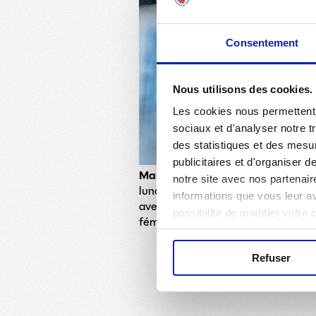
Consentement
Nous utilisons des cookies.
Les cookies nous permettent d
sociaux et d'analyser notre t
des statistiques et des mesur
publicitaires et d'organiser 
Marina Ferrari
, ministre des Sport
notre site avec nos partenair
lundi 20 octobre. Aux côtés de
Fab
informations que vous leur ave
avec
Vincent Ponsot
et
Wendie R
possibilité de modifier votre
féminin en France.
Refuser