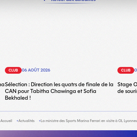
06 AOÛT 2026
0
CLUB
CLUB
na
Sélection : Direction les quatrs de finale de la
Stage O
CAN pour Tabitha Chawinga et Sofia
de souri
Bekhaled !
Accueil
Actualités
La ministre des Sports Marina Ferrari en visite à OL Lyonnes