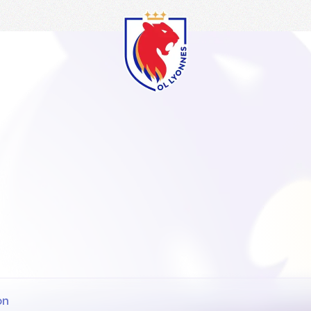
OL
Lyonnes
on