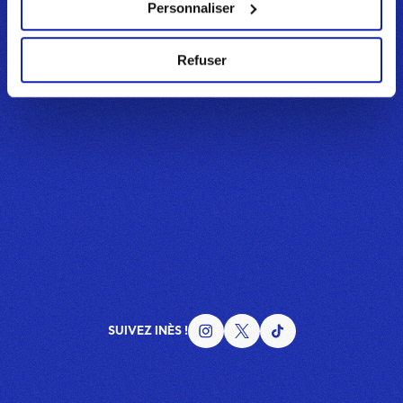
collectées lors de votre utilisation de leurs services. Vous
Personnaliser
avez la possibilité de modifier votre choix en vous
rendant sur la page
Données Personnelles
à tout
Refuser
moment.
SUIVEZ INÈS !