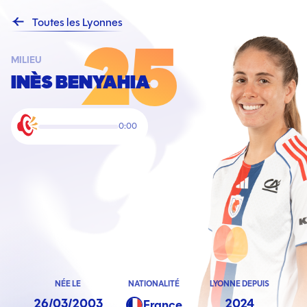
Toutes les Lyonnes
25
MILIEU
INÈS BENYAHIA
0:00
Play
/
Pause
NÉE LE
NATIONALITÉ
LYONNE DEPUIS
26/03/2003
2024
France