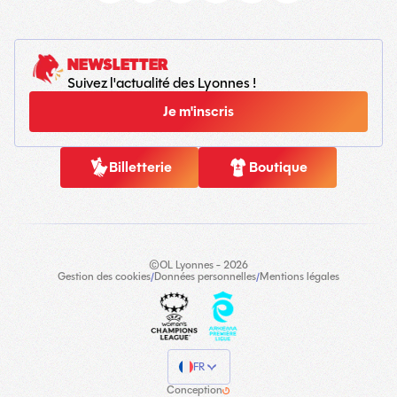
NEWSLETTER
Suivez l'actualité des Lyonnes !
Je m'inscris
Billetterie
Boutique
©OL Lyonnes - 2026
Gestion des cookies
/
Données personnelles
/
Mentions légales
FR
Conception