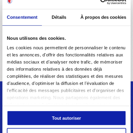
Communiqué de presse : Inès Benyahia prolonge
jusqu’en 2026
Consentement
Détails
À propos des cookies
16 JUILLET 2021
JOUEUSES
Nous utilisons des cookies.
Inès Benyahia prolonge jusqu'en 2024
Les cookies nous permettent de personnaliser le contenu
et les annonces, d'offrir des fonctionnalités relatives aux
médias sociaux et d'analyser notre trafic, de mémoriser
des informations relatives à des données déjà
complétées, de réaliser des statistiques et des mesures
d'audience, d'optimiser la diffusion et l'évaluation de
l'efficacité des messages publicitaires et d'organiser des
opérations marketing. Nous partageons également des
Découvrez
informations sur l'utilisation de notre site avec nos
INÈS
partenaires de médias sociaux, de publicité et d'analyse,
Tout autoriser
qui peuvent combiner celles-ci avec d'autres
informations que vous leur avez fournies ou qu'ils ont