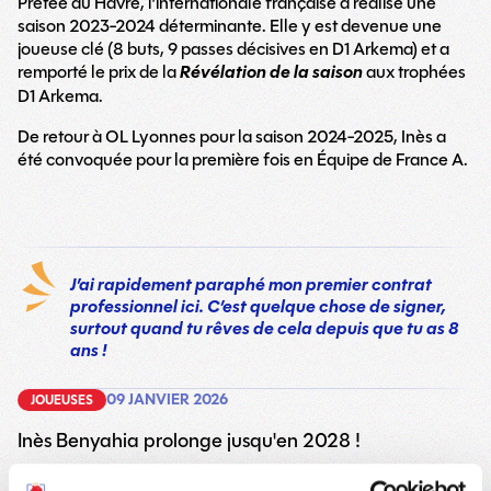
Prêtée au Havre, l’internationale française a réalisé une
saison 2023-2024 déterminante. Elle y est devenue une
joueuse clé (8 buts, 9 passes décisives en D1 Arkema) et a
remporté le prix de la
Révélation de la saison
aux trophées
D1 Arkema.
De retour à OL Lyonnes pour la saison 2024-2025, Inès a
été convoquée pour la première fois en Équipe de France A.
J’ai rapidement paraphé mon premier contrat
professionnel ici. C’est quelque chose de signer,
surtout quand tu rêves de cela depuis que tu as 8
ans !
09 JANVIER 2026
JOUEUSES
Inès Benyahia prolonge jusqu'en 2028 !
31 MAI 2023
JOUEUSES