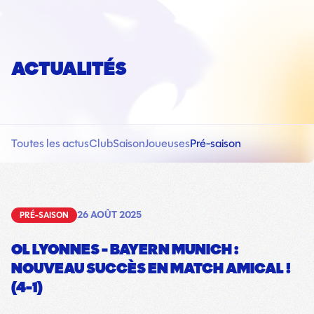
ACTUALITÉS
Toutes les actus
Club
Saison
Joueuses
Pré-saison
26 AOÛT 2025
PRÉ-SAISON
OL LYONNES - BAYERN MUNICH :
NOUVEAU SUCCÈS EN MATCH AMICAL !
(4-1)