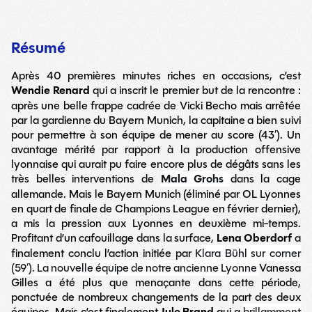
Résumé
Après 40 premières minutes riches en occasions, c’est
Wendie Renard
qui a inscrit le premier but de la rencontre :
après une belle frappe cadrée de Vicki Becho mais arrêtée
par la gardienne du Bayern Munich, la capitaine a bien suivi
pour permettre à son équipe de mener au score (43′). Un
avantage mérité par rapport à la production offensive
lyonnaise qui aurait pu faire encore plus de dégâts sans les
très belles interventions de
Mala Grohs
dans la cage
allemande. Mais le Bayern Munich (éliminé par OL Lyonnes
en quart de finale de Champions League en février dernier),
a mis la pression aux Lyonnes en deuxième mi-temps.
Profitant d’un cafouillage dans la surface,
Lena Oberdorf
a
finalement conclu l’action initiée par
Klara Bühl sur corner
(59′). La nouvelle équipe de notre ancienne Lyonne
Vanessa
Gilles a été plus que menaçante dans cette période,
ponctuée de nombreux changements de la part des deux
équipes. Mais c’est finalement
qui a
brillamment