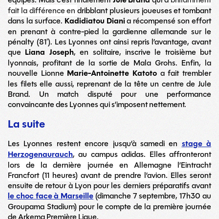
Jule Brand
fait la différence en
dribblant plusieurs joueuses et tombant
dans la surface.
Kadidiatou Diani
a récompensé son effort
en prenant à contre-pied la gardienne allemande sur le
pénalty (81′). Les Lyonnes ont ainsi repris l’avantage, avant
que
Liana Joseph
, en solitaire, inscrive le troisième but
lyonnais, profitant de la sortie de Mala Grohs. Enfin, la
nouvelle Lionne
Marie-Antoinette Katoto
a fait trembler
les filets elle aussi, reprenant de la tête un centre de Jule
Brand. Un match disputé pour une performance
convaincante des Lyonnes qui s’imposent nettement.
La suite
Les Lyonnes restent encore jusqu’à samedi en
stage à
Herzogenaurauch
, au campus adidas. Elles affronteront
lors de la dernière journée en Allemagne l’Eintracht
Francfort (11 heures) avant de prendre l’avion.
Elles seront
ensuite de retour à Lyon pour les derniers préparatifs avant
le choc face à Marseille
(dimanche 7 septembre, 17h30 au
Groupama Stadium) pour le compte de la première journée
de Arkema Première Ligue.