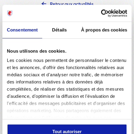
Retour aux actualités
Consentement
Détails
À propos des cookies
Articles similaires
Nous utilisons des cookies.
Les cookies nous permettent de personnaliser le contenu
et les annonces, d'offrir des fonctionnalités relatives aux
06 AOÛT 2026
PRÉ-SAISON
médias sociaux et d'analyser notre trafic, de mémoriser
des informations relatives à des données déjà
Participez à notre séance d'entraînement gratuite
complétées, de réaliser des statistiques et des mesures
au GOLTC !
d'audience, d'optimiser la diffusion et l'évaluation de
l'efficacité des messages publicitaires et d'organiser des
opérations marketing. Nous partageons également des
05 AOÛT 2026
PRÉ-SAISON
informations sur l'utilisation de notre site avec nos
partenaires de médias sociaux, de publicité et d'analyse,
Inside : Nos Lyonnes sont de retour !
Tout autoriser
qui peuvent combiner celles-ci avec d'autres