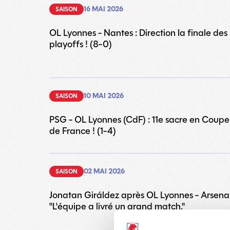
16 MAI 2026
SAISON
OL Lyonnes - Nantes : Direction la finale des
playoffs ! (8-0)
10 MAI 2026
SAISON
PSG - OL Lyonnes (CdF) : 11e sacre en Coupe
de France ! (1-4)
02 MAI 2026
SAISON
Jonatan Giráldez après OL Lyonnes - Arsenal
"L'équipe a livré un grand match."