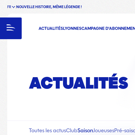
FR
NOUVELLE HISTOIRE, MÊME LÉGENDE !
enu
Menu
ACTUALITÉS
LYONNES
CAMPAGNE D'ABONNEME
ACTUALITÉS
Toutes les actus
Club
Saison
Joueuses
Pré-sais