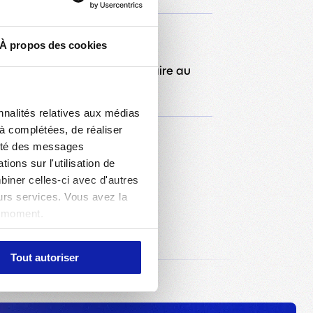
26 AVRIL 2026
À propos des cookies
- OL Lyonnes : Tout reste à faire au
tour ! (2-1)
nnalités relatives aux médias
jà complétées, de réaliser
acité des messages
ons sur l'utilisation de
biner celles-ci avec d'autres
eurs services. Vous avez la
t moment.
Tout autoriser