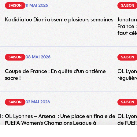
11 MAI 2026
SAISON
SAISON
Kadidiatou Diani absente plusieurs semaines
Jonatan
France :
faut cél
08 MAI 2026
SAISON
SAISON
Coupe de France : En quête d'un onzième
OL Lyonn
sacre !
régulière
02 MAI 2026
SAISON
SAISON
 :
OL Lyonnes – Arsenal : Une place en finale de
OL Lyonn
l'UEFA Women's Champions League à
de l'UE
décrocher ! (15h00 sur Disney+)
bout du 