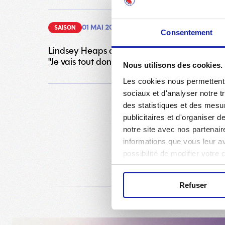
01 MAI 2026
SAISON
Consentement
Lindsey Heaps avant OL Lyonnes - Arsenal :
"Je vais tout donner et l'équipe aussi."
Nous utilisons des cookies.
Les cookies nous permettent d
sociaux et d'analyser notre t
des statistiques et des mesur
publicitaires et d'organiser 
notre site avec nos partenair
informations que vous leur ave
possibilité de modifier votre
Refuser