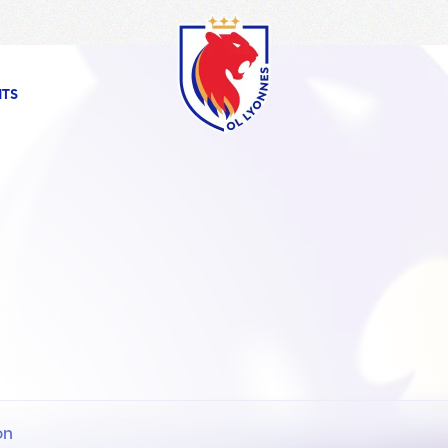
OL
Lyonnes
NTS
on