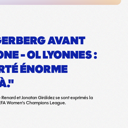
GERBERG AVANT
NE - OL LYONNES :
ERTÉ ÉNORME
À."
enard et Jonatan Giráldez se sont exprimés la
l'UEFA Women's Champions League.