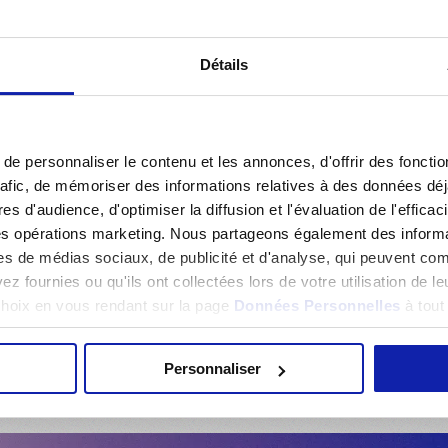
29 AVRIL 2026
SAISON
SAISON
Détails
Nantes - OL Lyonnes : les Lyonnes concèdent
Arsenal 
le match nul. (1-1)
match re
e personnaliser le contenu et les annonces, d'offrir des fonctio
rafic, de mémoriser des informations relatives à des données dé
es d'audience, d'optimiser la diffusion et l'évaluation de l'effic
des opérations marketing. Nous partageons également des informati
1
2
3
4
…
6
es de médias sociaux, de publicité et d'analyse, qui peuvent com
z fournies ou qu'ils ont collectées lors de votre utilisation de l
 choix en vous rendant sur la page
Données Personnelles
à tou
Personnaliser
Accueil
Actualités
Saison
Page 2