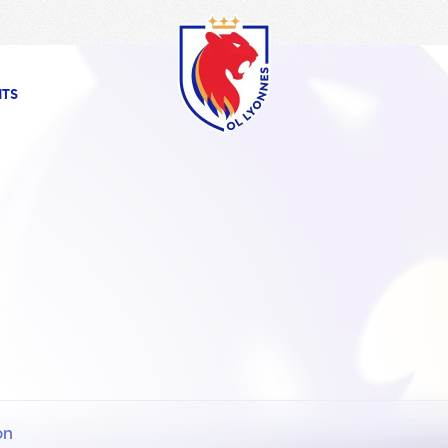
OL
Lyonnes
NTS
on