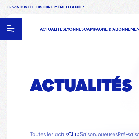
FR
NOUVELLE HISTOIRE, MÊME LÉGENDE !
enu
Menu
ACTUALITÉS
LYONNES
CAMPAGNE D'ABONNEME
ACTUALITÉS
Toutes les actus
Club
Saison
Joueuses
Pré-sais