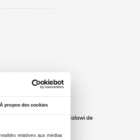
2 AOÛT 2026
À propos des cookies
on : Nouveau succès pour le Malawi de
a Chawinga
nnalités relatives aux médias