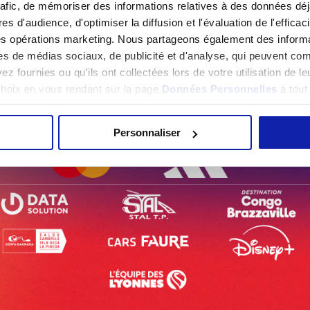
rafic, de mémoriser des informations relatives à des données dé
es d'audience, d'optimiser la diffusion et l'évaluation de l'effic
Accueil
Actualités
Entraînement ouvert au public le 27 mai !
des opérations marketing. Nous partageons également des informati
es de médias sociaux, de publicité et d'analyse, qui peuvent com
z fournies ou qu'ils ont collectées lors de votre utilisation de l
 choix en vous rendant sur la page
Données Personnelles
à tou
NOS PARTENAIRES
Personnaliser