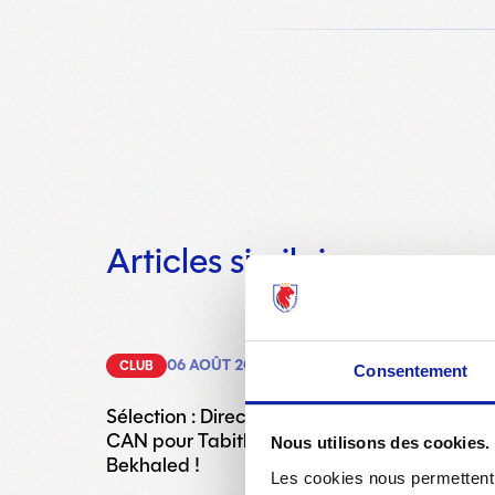
Articles similaires
06 AOÛT 2026
CLUB
Consentement
Sélection : Direction les quatrs de finale de l
CAN pour Tabitha Chawinga et Sofia
Nous utilisons des cookies.
Bekhaled !
Les cookies nous permettent d