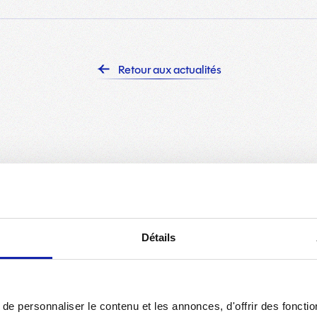
Retour aux actualités
03 AOÛT 2026
0
CLUB
CLUB
Détails
a
Stage OL Lyonnes : une semaine de passion,
Sélecti
de sourires et de football !
Tabith
e personnaliser le contenu et les annonces, d'offrir des fonctio