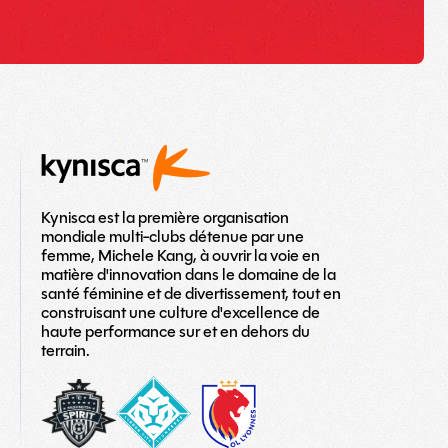
Kynisca est la première organisation
mondiale multi-clubs détenue par une
femme, Michele Kang, à ouvrir la voie en
matière d'innovation dans le domaine de la
santé féminine et de divertissement, tout en
construisant une culture d'excellence de
haute performance sur et en dehors du
terrain.
washington-
London_City_Lionesses_Logo_#1-
LOGO
spirit
copy
TEAM