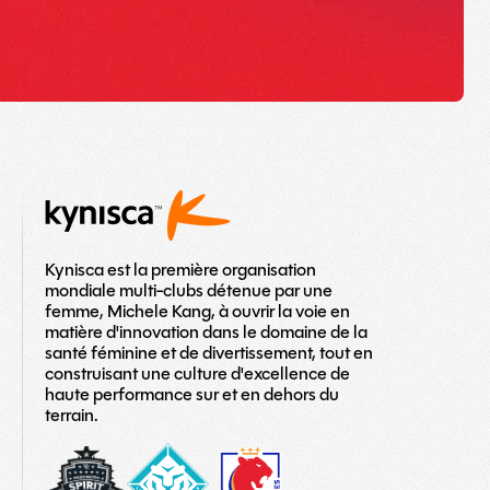
Kynisca est la première organisation
mondiale multi-clubs détenue par une
femme, Michele Kang, à ouvrir la voie en
matière d'innovation dans le domaine de la
santé féminine et de divertissement, tout en
construisant une culture d'excellence de
haute performance sur et en dehors du
terrain.
washington-
London_City_Lionesses_Logo_#1-
LOGO
spirit
copy
TEAM