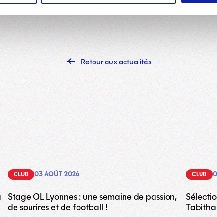
Retour aux actualités
03 AOÛT 2026
0
CLUB
CLUB
a
Stage OL Lyonnes : une semaine de passion,
Sélecti
de sourires et de football !
Tabith