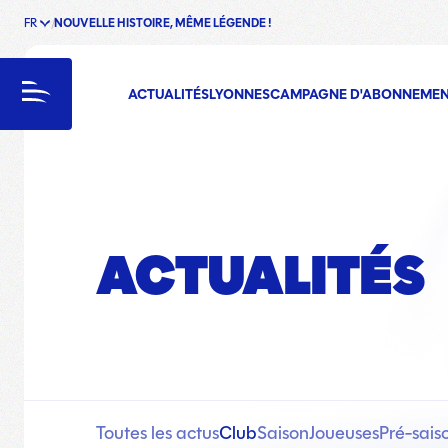
FR
NOUVELLE HISTOIRE, MÊME LÉGENDE !
enu
Menu
ACTUALITÉS
LYONNES
CAMPAGNE D'ABONNEME
ACTUALITÉS
Toutes les actus
Club
Saison
Joueuses
Pré-sais